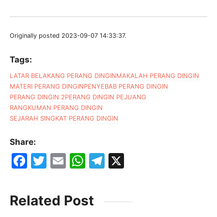
Originally posted 2023-09-07 14:33:37.
Tags:
LATAR BELAKANG PERANG DINGIN
MAKALAH PERANG DINGIN
MATERI PERANG DINGIN
PENYEBAB PERANG DINGIN
PERANG DINGIN 2
PERANG DINGIN PEJUANG
RANGKUMAN PERANG DINGIN
SEJARAH SINGKAT PERANG DINGIN
Share:
F
T
E
W
T
X
a
w
m
h
el
c
itt
ai
at
e
Related Post
e
er
l
s
gr