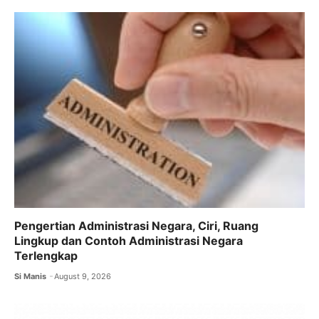
b
A
a
o
p
m
o
p
k
Pengertian Administrasi Negara, Ciri, Ruang
Lingkup dan Contoh Administrasi Negara
Terlengkap
Si Manis
August 9, 2026