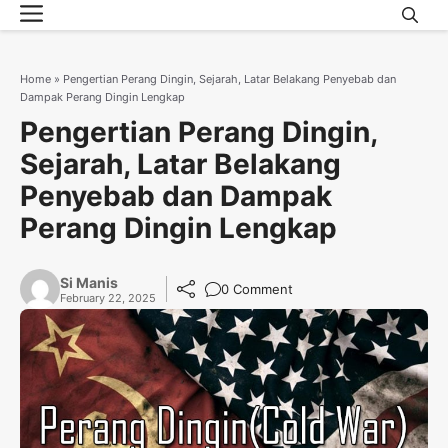
Menu
Skip
to
content
Home
»
Pengertian Perang Dingin, Sejarah, Latar Belakang Penyebab dan
Dampak Perang Dingin Lengkap
Pengertian Perang Dingin,
Sejarah, Latar Belakang
Penyebab dan Dampak
Perang Dingin Lengkap
Si Manis
0 Comment
February 22, 2025