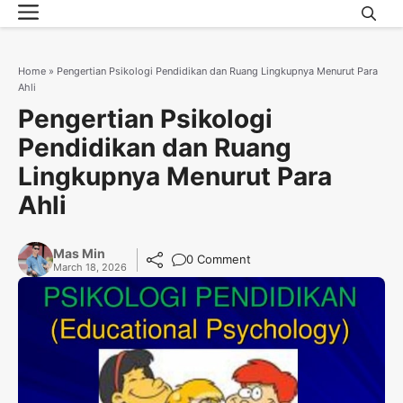
Menu
Skip
to
content
Home
»
Pengertian Psikologi Pendidikan dan Ruang Lingkupnya Menurut Para
Ahli
Pengertian Psikologi
Pendidikan dan Ruang
Lingkupnya Menurut Para
Ahli
Mas Min
0 Comment
March 18, 2026