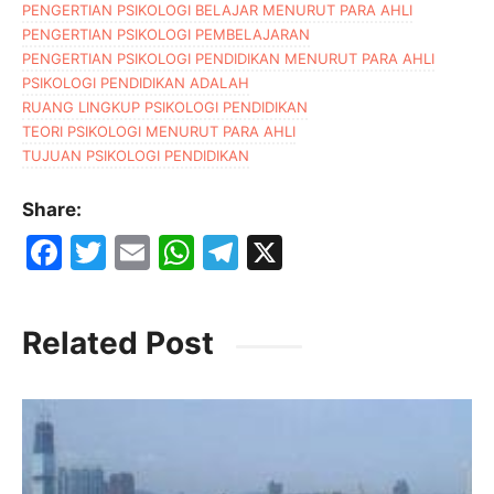
PENGERTIAN PSIKOLOGI BELAJAR MENURUT PARA AHLI
PENGERTIAN PSIKOLOGI PEMBELAJARAN
PENGERTIAN PSIKOLOGI PENDIDIKAN MENURUT PARA AHLI
PSIKOLOGI PENDIDIKAN ADALAH
RUANG LINGKUP PSIKOLOGI PENDIDIKAN
TEORI PSIKOLOGI MENURUT PARA AHLI
TUJUAN PSIKOLOGI PENDIDIKAN
Share:
F
T
E
W
T
X
a
w
m
h
el
c
itt
ai
at
e
Related Post
e
er
l
s
gr
b
A
a
o
p
m
o
p