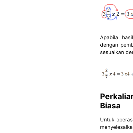
Apabila has
dengan pembi
sesuaikan den
Perkali
Biasa
Untuk operas
menyelesaika