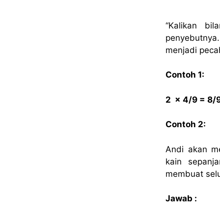
“Kalikan bi
penyebutnya. 
menjadi peca
Contoh 1:
2 x 4/9 = 8/
Contoh 2:
Andi akan m
kain sepanj
membuat selu
Jawab :