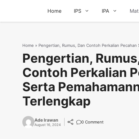
Skip
Home
IPS
IPA
Mat
to
content
Home
»
Pengertian, Rumus, Dan Contoh Perkalian Pecahan
Pengertian, Rumus
Contoh Perkalian 
Serta Pemahaman
Terlengkap
Ade Irawan
0 Comment
August 16, 2024