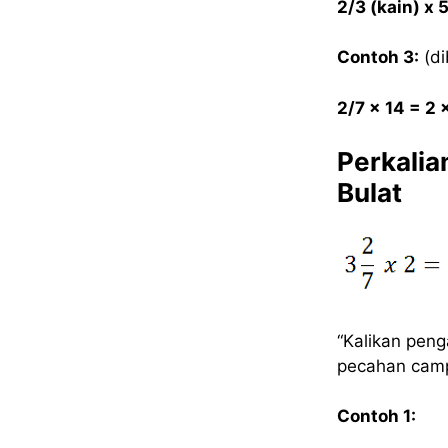
2/3 (kain) x 
Contoh 3:
(di
2/7 x 14 = 2 
Perkali
Bulat
“Kalikan pen
pecahan campu
Contoh 1: