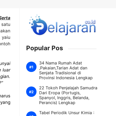
erta
 satu
 akan
 yaiu
ontoh
Popular Pos
34 Nama Rumah Adat
unyai
,Pakaian,Tarian Adat dan
 luar
Senjata Tradisional di
gian.
Provinsi Indonesia Lengkap
?”
22 Tokoh Penjelajah Samudra
Dari Eropa (Portugis,
harus
Spanyol, Inggris, Belanda,
 yang
Perancis) Lengkap
Tabel Periodik Unsur Kimia :