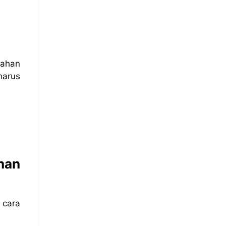
cahan
harus
han
 cara