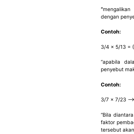
“
mengalikan
dengan penye
Contoh:
3/4 x 5/13 = 
“apabila da
penyebut mak
Contoh:
3/7 x 7/23 –>
“Bila dianta
faktor pemba
tersebut aka