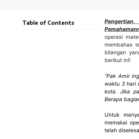
Table of Contents
Pengertia
Pemahamann
operasi mate
membahas ten
bilangan yan
berikut ini!
“Pak Amir in
waktu 3 hari
kota. Jika p
Berapa bagian
Untuk menye
memakai oper
telah diseles