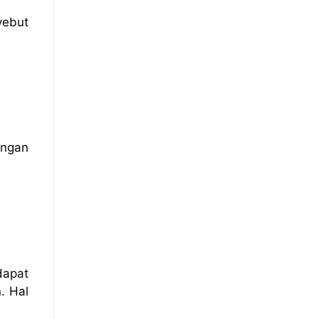
yebut
engan
dapat
. Hal