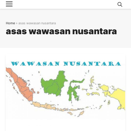
Menu
Skip
to
content
Home
»
asas wawasan nusantara
asas wawasan nusantara