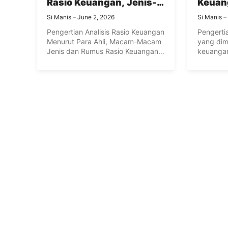
Rasio Keuangan, Jenis-
Keuang
Jenis dan Rumus Rasio
Tujuan
Si Manis
June 2, 2026
Si Manis
Keuangan Lengkap
dan K
Pengertian Analisis Rasio Keuangan
Pengerti
Finans
Menurut Para Ahli, Macam-Macam
yang dim
Jenis dan Rumus Rasio Keuangan
keuangan
Lengkap – ...
keuangan