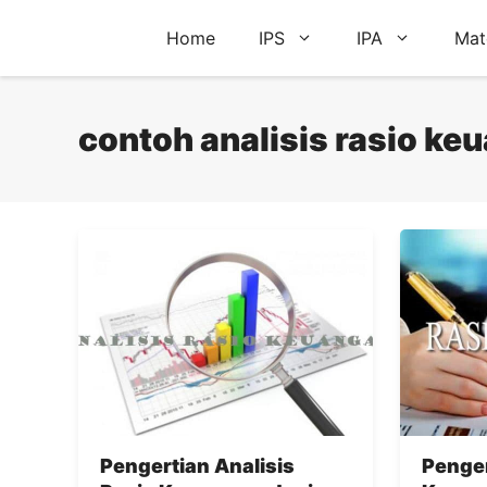
Skip
Home
IPS
IPA
Mat
to
content
contoh analisis rasio ke
Pengertian Analisis
Penger