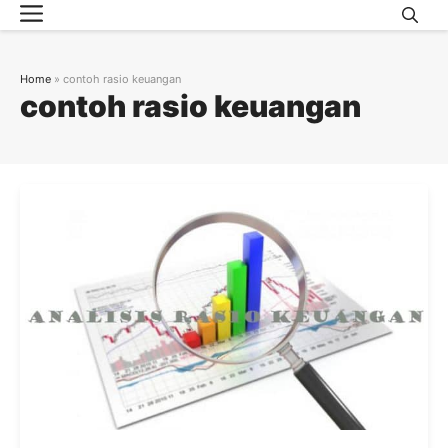
Menu
Skip
to
content
Home
»
contoh rasio keuangan
contoh rasio keuangan