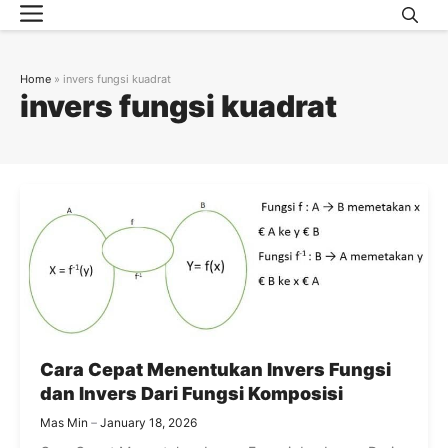
Menu
Skip
to
content
Home
»
invers fungsi kuadrat
invers fungsi kuadrat
Cara Cepat Menentukan Invers Fungsi
dan Invers Dari Fungsi Komposisi
Mas Min
January 18, 2026