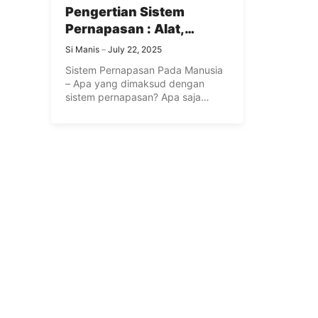
Pengertian Sistem
Pernapasan : Alat,
Organ, Fungsi, Penyakit
Si Manis
July 22, 2025
dan Gangguan Pada
Sistem Pernapasan Pada Manusia
Sistem Pernapasan
– Apa yang dimaksud dengan
Manusia
sistem pernapasan? Apa saja
organ pernapasan ...