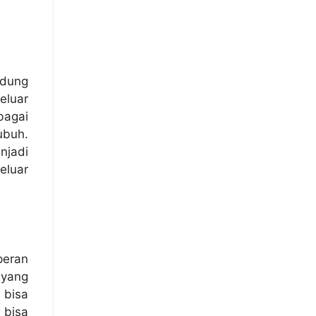
idung
eluar
bagai
ubuh.
njadi
eluar
peran
 yang
 bisa
 bisa