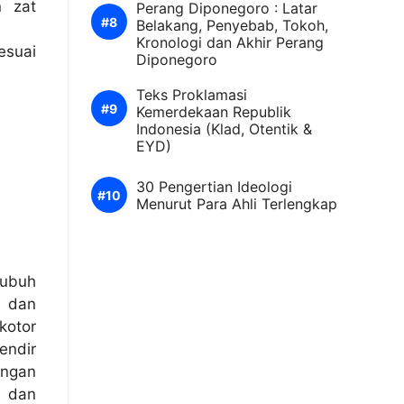
n zat
Perang Diponegoro : Latar
Belakang, Penyebab, Tokoh,
Kronologi dan Akhir Perang
esuai
Diponegoro
Teks Proklamasi
Kemerdekaan Republik
Indonesia (Klad, Otentik &
EYD)
30 Pengertian Ideologi
Menurut Para Ahli Terlengkap
tubuh
l dan
kotor
endir
ingan
u dan