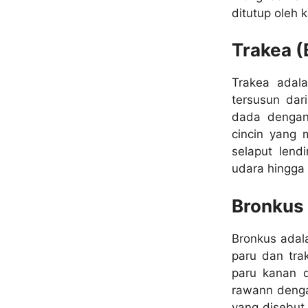
ditutup oleh 
Trakea 
Trakea adal
tersusun dar
dada dengan 
cincin yang 
selaput lend
udara hingga
Bronkus
Bronkus adal
paru dan tra
paru kanan d
rawann denga
yang disebut