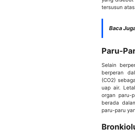
tersusun atas
Baca Juga
Paru-Pa
Selain berpe
berperan dal
(CO2) sebaga
uap air. Let
organ paru-p
berada dala
paru-paru yan
Bronkiol