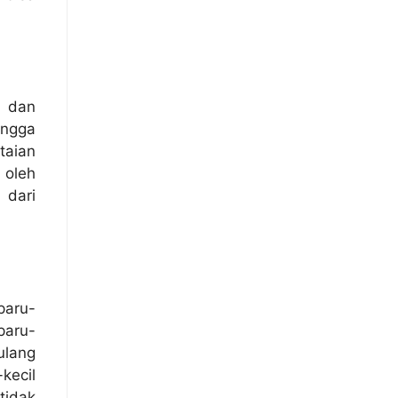
g dan
ongga
taian
 oleh
 dari
paru-
paru-
ulang
kecil
tidak