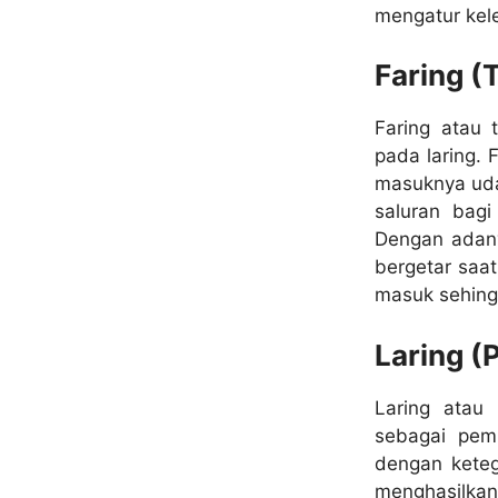
mengatur kel
Faring (
Faring atau 
pada laring. 
masuknya udar
saluran bag
Dengan adany
bergetar saat
masuk sehing
Laring (
Laring atau
sebagai pemb
dengan keteg
menghasilkan