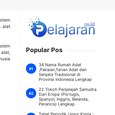
istem
 alat
istem
Popular Pos
alat,
nusia
34 Nama Rumah Adat
,Pakaian,Tarian Adat dan
Senjata Tradisional di
Provinsi Indonesia Lengkap
22 Tokoh Penjelajah Samudra
Dari Eropa (Portugis,
Spanyol, Inggris, Belanda,
Perancis) Lengkap
Tabel Periodik Unsur Kimia :