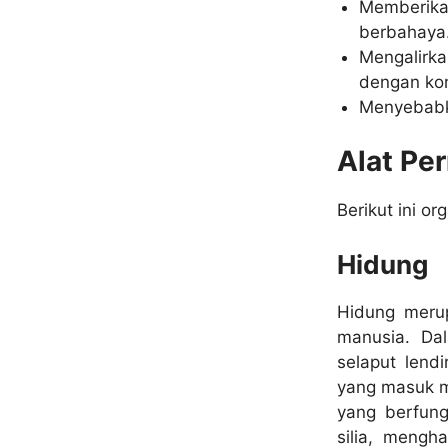
Memberika
berbahaya
Mengalir
dengan kon
Menyebabk
Alat Pe
Berikut ini o
Hidung
Hidung merup
manusia. Dal
selaput lend
yang masuk me
yang berfung
silia, meng