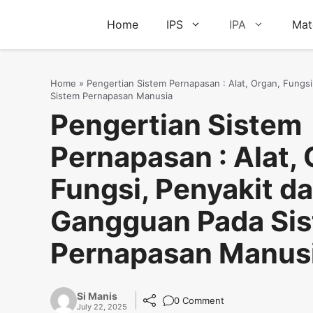
Skip
Home
IPS
IPA
Mat
to
content
Home
»
Pengertian Sistem Pernapasan : Alat, Organ, Fungs
Sistem Pernapasan Manusia
Pengertian Sistem
Pernapasan : Alat, 
Fungsi, Penyakit d
Gangguan Pada Si
Pernapasan Manus
Si Manis
0 Comment
July 22, 2025