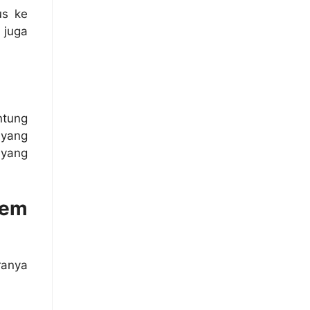
us ke
 juga
ntung
 yang
 yang
tem
ranya