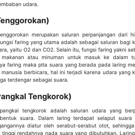
embaban udara.
Tenggorokan)
tenggorokan merupakan saluran perpanjangan dari h
Fungsi faring yang utama adalah sebagai saluran bagi k
a, yaitu O2 dan CO2. Selain itu, fungsi faring yakni se
i makanan atau minuman untuk masuk ke dalam t
a faring maka pita suara yang berada pada laring me
 manusia berbicara, hal ini terjadi karena udara yang k
ga terdengar sebagai suara.
Pangkal Tengkorok)
 pangkal tengkorok adalah saluran udara yang ber
entuk suara. Dalam laring terdapat selaput suara
angannya diatur oleh serabut-serabut otot, sehingga
 tinggi rendahnya nada suara yang dibutuhkan. Laring