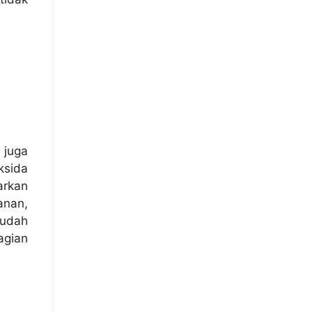
 juga
ksida
arkan
anan,
sudah
agian