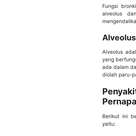
Fungsi bronk
alveolus da
mengendalika
Alveolus
Alveolus ada
yang berfung
ada dalam da
diolah paru-p
Penyak
Pernap
Berikut ini 
yaitu: