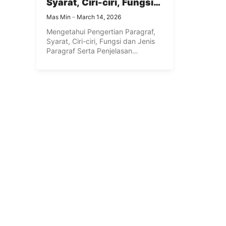
Syarat, Ciri-ciri, Fungsi
dan Jenis Paragraf Serta
Mas Min
March 14, 2026
Penjelasan Terlengkap
Mengetahui Pengertian Paragraf,
Syarat, Ciri-ciri, Fungsi dan Jenis
Paragraf Serta Penjelasan
Terlengkap Apakah yang
dimaksud dengan ...