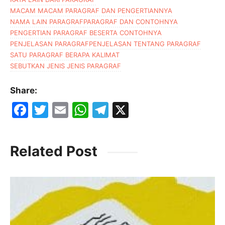
MACAM MACAM PARAGRAF DAN PENGERTIANNYA
NAMA LAIN PARAGRAF
PARAGRAF DAN CONTOHNYA
PENGERTIAN PARAGRAF BESERTA CONTOHNYA
PENJELASAN PARAGRAF
PENJELASAN TENTANG PARAGRAF
SATU PARAGRAF BERAPA KALIMAT
SEBUTKAN JENIS JENIS PARAGRAF
Share:
F
T
E
W
T
X
a
w
m
h
el
c
itt
ai
at
e
Related Post
e
er
l
s
gr
b
A
a
o
p
m
o
p
k