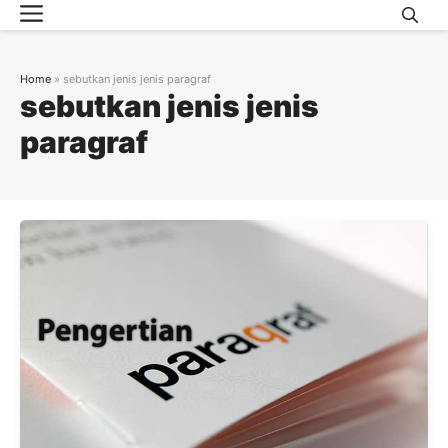
Menu
Skip
to
content
Home
»
sebutkan jenis jenis paragraf
sebutkan jenis jenis
paragraf