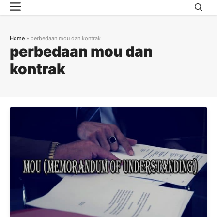
Menu
Skip
to
content
Home
»
perbedaan mou dan kontrak
perbedaan mou dan
kontrak