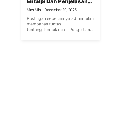
Entalpi Dan Penjelasan
Terlengkap
Mas Min
December 29, 2025
Postingan sebelumnya admin telah
membahas tuntas
tentang Termokimia – Pengertian,
Reaksi Termokimia dan Perubahan
Entalpi. Kali ini ...