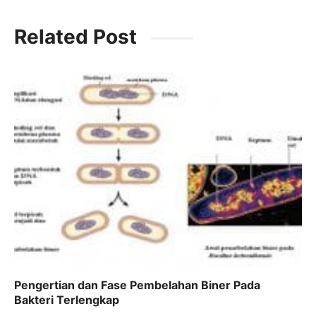
a
w
m
h
el
c
itt
ai
at
e
Related Post
e
er
l
s
gr
b
A
a
o
p
m
o
p
k
Pengertian dan Fase Pembelahan Biner Pada
Bakteri Terlengkap