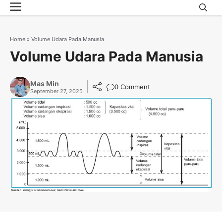
Menu
Skip
to
content
Home
»
Volume Udara Pada Manusia
Volume Udara Pada Manusia
Mas Min
0 Comment
September 27, 2025