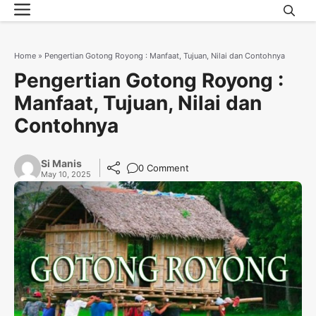
Menu
Skip
to
content
Home
»
Pengertian Gotong Royong : Manfaat, Tujuan, Nilai dan Contohnya
Pengertian Gotong Royong :
Manfaat, Tujuan, Nilai dan
Contohnya
Si Manis
0 Comment
May 10, 2025