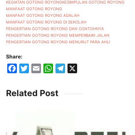
KEGIATAN GOTONG ROYONG
KESIMPULAN GOTONG ROYONG
MANFAAT GOTONG ROYONG
MANFAAT GOTONG ROYONG ADALAH
MANFAAT GOTONG ROYONG DI SEKOLAH
PENGERTIAN GOTONG ROYONG DAN CONTOHNYA
PENGERTIAN GOTONG ROYONG MEMPERBAIKI JALAN
PENGERTIAN GOTONG ROYONG MENURUT PARA AHLI
Share:
F
T
E
W
T
X
a
w
m
h
el
c
itt
ai
at
e
Related Post
e
er
l
s
gr
b
A
a
o
p
m
o
p