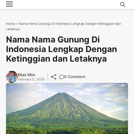
Menu
Skip
to
content
Home
»
Nama Nama Gunung Di Indonesia Lengkap Dengan Ketinggian dan
Letaknya
Nama Nama Gunung Di
Indonesia Lengkap Dengan
Ketinggian dan Letaknya
Mas Min
0 Comment
February 5, 2026