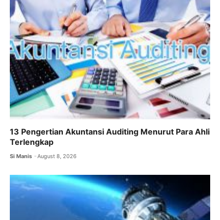
o
p
k
13 Pengertian Akuntansi Auditing Menurut Para Ahli
Terlengkap
Si Manis
August 8, 2026