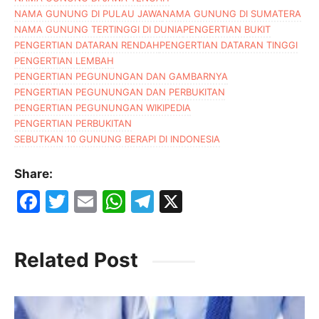
NAMA GUNUNG DI PULAU JAWA
NAMA GUNUNG DI SUMATERA
NAMA GUNUNG TERTINGGI DI DUNIA
PENGERTIAN BUKIT
PENGERTIAN DATARAN RENDAH
PENGERTIAN DATARAN TINGGI
PENGERTIAN LEMBAH
PENGERTIAN PEGUNUNGAN DAN GAMBARNYA
PENGERTIAN PEGUNUNGAN DAN PERBUKITAN
PENGERTIAN PEGUNUNGAN WIKIPEDIA
PENGERTIAN PERBUKITAN
SEBUTKAN 10 GUNUNG BERAPI DI INDONESIA
Share:
F
T
E
W
T
X
a
w
m
h
el
c
itt
ai
at
e
Related Post
e
er
l
s
gr
b
A
a
o
p
m