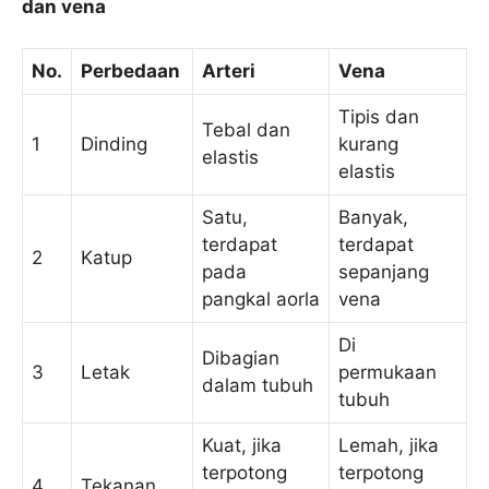
dan vena
No.
Perbedaan
Arteri
Vena
Tipis dan
Tebal dan
1
Dinding
kurang
elastis
elastis
Satu,
Banyak,
terdapat
terdapat
2
Katup
pada
sepanjang
pangkal aorla
vena
Di
Dibagian
3
Letak
permukaan
dalam tubuh
tubuh
Kuat, jika
Lemah, jika
terpotong
terpotong
4
Tekanan