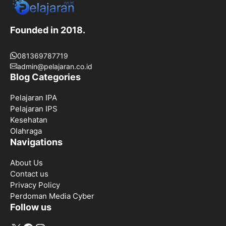
Founded in 2018.
081369787719
admin@pelajaran.co.id
Blog Categories
Pelajaran IPA
Pelajaran IPS
Kesehatan
Olahraga
Navigations
About Us
Contact us
Privacy Policy
Perdoman Media Cyber
Follow us