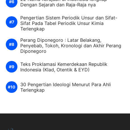
Dengan Sejarah dan Raja-Raja nya
Pengertian Sistem Periodik Unsur dan Sifat-
Sifat Pada Tabel Periodik Unsur Kimia
Terlengkap
Perang Diponegoro : Latar Belakang,
Penyebab, Tokoh, Kronologi dan Akhir Perang
Diponegoro
Teks Proklamasi Kemerdekaan Republik
Indonesia (Klad, Otentik & EYD)
30 Pengertian Ideologi Menurut Para Ahli
Terlengkap