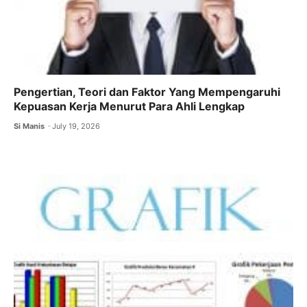
Pengertian, Teori dan Faktor Yang Mempengaruhi
Kepuasan Kerja Menurut Para Ahli Lengkap
Si Manis
July 19, 2026