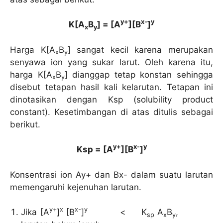
y+
x-
y
K[A
B
] = [A
][B
]
x
y
Harga K[A
B
] sangat kecil karena merupakan
x
y
senyawa ion yang sukar larut. Oleh karena itu,
harga K[A
B
] dianggap tetap konstan sehingga
x
y
disebut tetapan hasil kali kelarutan. Tetapan ini
dinotasikan dengan Ksp (solubility product
constant). Kesetimbangan di atas ditulis sebagai
berikut.
y+
x-
y
Ksp = [A
][B
]
Konsentrasi ion Ay+ dan Bx- dalam suatu larutan
memengaruhi kejenuhan larutan.
y+
x
x-
y
Jika [A
]
[B
]
< K
A
B
,
sp
x
y