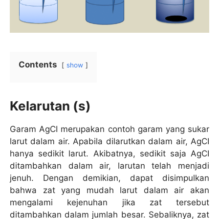
Contents
show
Kelarutan (s)
Garam AgCI merupakan contoh garam yang sukar
larut dalam air. Apabila dilarutkan dalam air, AgCI
hanya sedikit larut. Akibatnya, sedikit saja AgCI
ditambahkan dalam air, larutan telah menjadi
jenuh. Dengan demikian, dapat disimpulkan
bahwa zat yang mudah larut dalam air akan
mengalami kejenuhan jika zat tersebut
ditambahkan dalam jumlah besar. Sebaliknya, zat