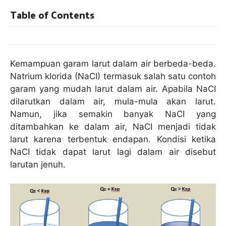
Table of Contents
Kemampuan garam larut dalam air berbeda-beda.
Natrium klorida (NaCI) termasuk salah satu contoh
garam yang mudah larut dalam air. Apabila NaCI
dilarutkan dalam air, mula-mula akan larut.
Namun, jika semakin banyak NaCI yang
ditambahkan ke dalam air, NaCI menjadi tidak
larut karena terbentuk endapan. Kondisi ketika
NaCI tidak dapat larut lagi dalam air disebut
larutan jenuh.