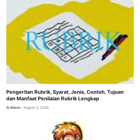
o
p
m
o
p
k
Pengertian Rubrik, Syarat, Jenis, Contoh, Tujuan
dan Manfaat Penilaian Rubrik Lengkap
Si Manis
August 3, 2026