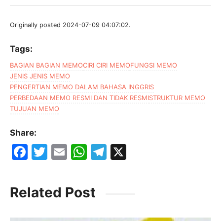
Originally posted 2024-07-09 04:07:02.
Tags:
BAGIAN BAGIAN MEMO
CIRI CIRI MEMO
FUNGSI MEMO
JENIS JENIS MEMO
PENGERTIAN MEMO DALAM BAHASA INGGRIS
PERBEDAAN MEMO RESMI DAN TIDAK RESMI
STRUKTUR MEMO
TUJUAN MEMO
Share:
F
T
E
W
T
X
a
w
m
h
el
c
itt
ai
at
e
Related Post
e
er
l
s
gr
b
A
a