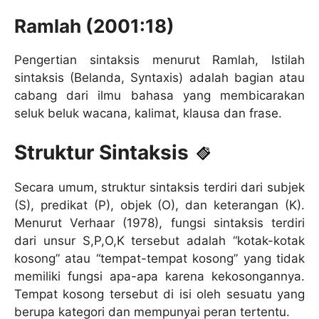
Ramlah (2001:18)
Pengertian sintaksis menurut Ramlah, Istilah
sintaksis (Belanda, Syntaxis) adalah bagian atau
cabang dari ilmu bahasa yang membicarakan
seluk beluk wacana, kalimat, klausa dan frase.
Struktur Sintaksis
Secara umum, struktur sintaksis terdiri dari subjek
(S), predikat (P), objek (O), dan keterangan (K).
Menurut Verhaar (1978), fungsi sintaksis terdiri
dari unsur S,P,O,K tersebut adalah “kotak-kotak
kosong” atau “tempat-tempat kosong” yang tidak
memiliki fungsi apa-apa karena kekosongannya.
Tempat kosong tersebut di isi oleh sesuatu yang
berupa kategori dan mempunyai peran tertentu.