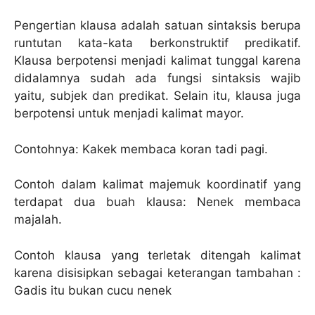
Pengertian klausa adalah satuan sintaksis berupa
runtutan kata-kata berkonstruktif predikatif.
Klausa berpotensi menjadi kalimat tunggal karena
didalamnya sudah ada fungsi sintaksis wajib
yaitu, subjek dan predikat. Selain itu, klausa juga
berpotensi untuk menjadi kalimat mayor.
Contohnya: Kakek membaca koran tadi pagi.
Contoh dalam kalimat majemuk koordinatif yang
terdapat dua buah klausa: Nenek membaca
majalah.
Contoh klausa yang terletak ditengah kalimat
karena disisipkan sebagai keterangan tambahan :
Gadis itu bukan cucu nenek