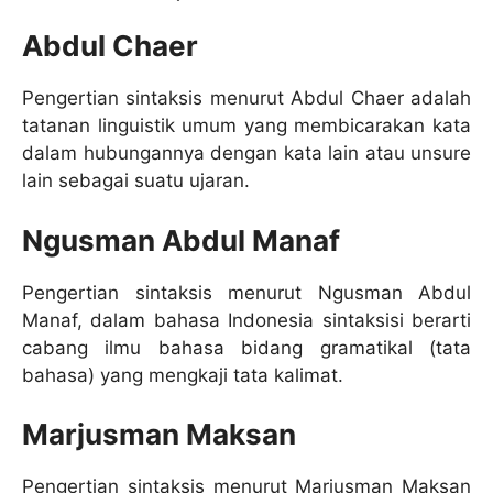
Abdul Chaer
Pengertian sintaksis menurut Abdul Chaer adalah
tatanan linguistik umum yang membicarakan kata
dalam hubungannya dengan kata lain atau unsure
lain sebagai suatu ujaran.
Ngusman Abdul Manaf
Pengertian sintaksis menurut Ngusman Abdul
Manaf, dalam bahasa Indonesia sintaksisi berarti
cabang ilmu bahasa bidang gramatikal (tata
bahasa) yang mengkaji tata kalimat.
Marjusman Maksan
Pengertian sintaksis menurut Marjusman Maksan