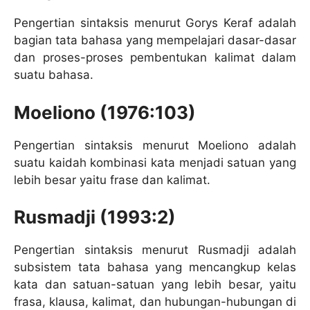
Pengertian sintaksis menurut Gorys Keraf adalah
bagian tata bahasa yang mempelajari dasar-dasar
dan proses-proses pembentukan kalimat dalam
suatu bahasa.
Moeliono (1976:103)
Pengertian sintaksis menurut Moeliono adalah
suatu kaidah kombinasi kata menjadi satuan yang
lebih besar yaitu frase dan kalimat.
Rusmadji (1993:2)
Pengertian sintaksis menurut Rusmadji adalah
subsistem tata bahasa yang mencangkup kelas
kata dan satuan-satuan yang lebih besar, yaitu
frasa, klausa, kalimat, dan hubungan-hubungan di