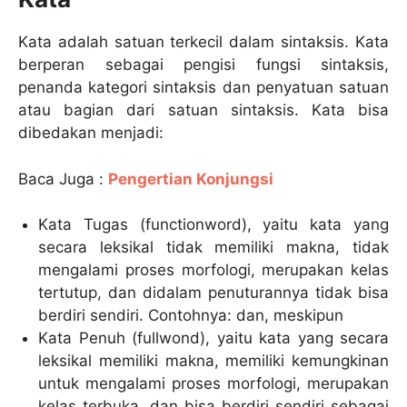
Kata adalah satuan terkecil dalam sintaksis. Kata
berperan sebagai pengisi fungsi sintaksis,
penanda kategori sintaksis dan penyatuan satuan
atau bagian dari satuan sintaksis. Kata bisa
dibedakan menjadi:
Baca Juga :
Pengertian Konjungsi
Kata Tugas (functionword), yaitu kata yang
secara leksikal tidak memiliki makna, tidak
mengalami proses morfologi, merupakan kelas
tertutup, dan didalam penuturannya tidak bisa
berdiri sendiri. Contohnya: dan, meskipun
Kata Penuh (fullwond), yaitu kata yang secara
leksikal memiliki makna, memiliki kemungkinan
untuk mengalami proses morfologi, merupakan
kelas terbuka, dan bisa berdiri sendiri sebagai