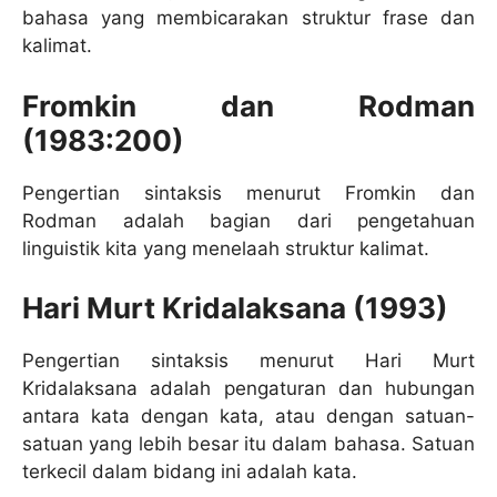
bahasa yang membicarakan struktur frase dan
kalimat.
Fromkin dan Rodman
(1983:200)
Pengertian sintaksis menurut Fromkin dan
Rodman adalah bagian dari pengetahuan
linguistik kita yang menelaah struktur kalimat.
Hari Murt Kridalaksana (1993)
Pengertian sintaksis menurut Hari Murt
Kridalaksana adalah pengaturan dan hubungan
antara kata dengan kata, atau dengan satuan-
satuan yang lebih besar itu dalam bahasa. Satuan
terkecil dalam bidang ini adalah kata.