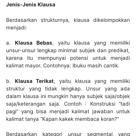
Jenis-Jenis Klausa
Berdasarkan strukturnya, klausa dikelompokkan
menjadi:
a.
Klausa Bebas
, yaitu klausa yang memiliki
unsur-unsur lengkap minimal subjek dan predikat,
karena itu mempunyai potensi untuk menjadi
kalimat mayor. Contohnya: Ibuku masih cantik.
b.
Klausa Terikat
, yaitu klausa yang memiliki
struktur yang tidak lengkap. Unsur yang ada
dalam klausa ini mungkin hanya subjek saja/objek
saja/keterangan saja. Contoh : Konstruksi “tadi
pagi” yang bisa menjadi kalimat jawaban untuk
kalimat tanya “Kapan kakek membaca koran?”
Berdasarkan kategori unsur segmental yang