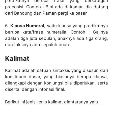
predikatnya berupa frase yang berkategori
preposisi. Contoh : Bibi ada di kamar, dia datang
dari Bandung dan Paman pergi ke pasar
6.
Klausa Numeral
, yaitu klausa yang predikatnya
berupa kata/frase numeralia. Contoh : Gajinya
adalah tiga juta sebulan, anaknya ada tiga orang,
dan taksinya ada sepuluh buah.
Kalimat
Kalimat adalah satuan sintaksis yang disusun dari
konstituen dasar, yang biasanya berupa klausa,
dilengkapi dengan konjungsi bila diperlukan, serta
disertai dengan intonasi final.
Berikut ini jenis-jenis kalimat diantaranya yaitu: