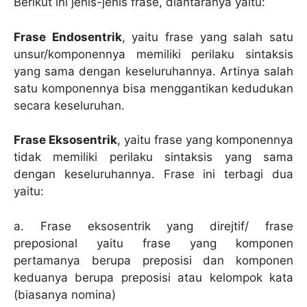
Berikut ini jenis-jenis frase, diantaranya yaitu:
Frase Endosentrik
, yaitu frase yang salah satu
unsur/komponennya memiliki perilaku sintaksis
yang sama dengan keseluruhannya. Artinya salah
satu komponennya bisa menggantikan kedudukan
secara keseluruhan.
Frase Eksosentrik
, yaitu frase yang komponennya
tidak memiliki perilaku sintaksis yang sama
dengan keseluruhannya. Frase ini terbagi dua
yaitu:
a. Frase eksosentrik yang direjtif/ frase
preposional yaitu frase yang komponen
pertamanya berupa preposisi dan komponen
keduanya berupa preposisi atau kelompok kata
(biasanya nomina)