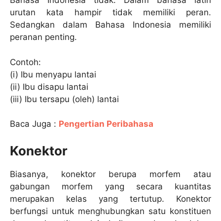
Bahasa Indonesia tidak. Dalam bahasa latin
urutan kata hampir tidak memiliki peran.
Sedangkan dalam Bahasa Indonesia memiliki
peranan penting.
Contoh:
(i) Ibu menyapu lantai
(ii) Ibu disapu lantai
(iii) Ibu tersapu (oleh) lantai
Baca Juga :
Pengertian Peribahasa
Konektor
Biasanya, konektor berupa morfem atau
gabungan morfem yang secara kuantitas
merupakan kelas yang tertutup. Konektor
berfungsi untuk menghubungkan satu konstituen