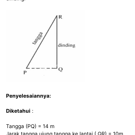
Penyelesaiannya:
Diketahui
:
Tangga (PQ) = 14 m
Jarak tangga ujung tangga ke lantai ( QR) = 10m