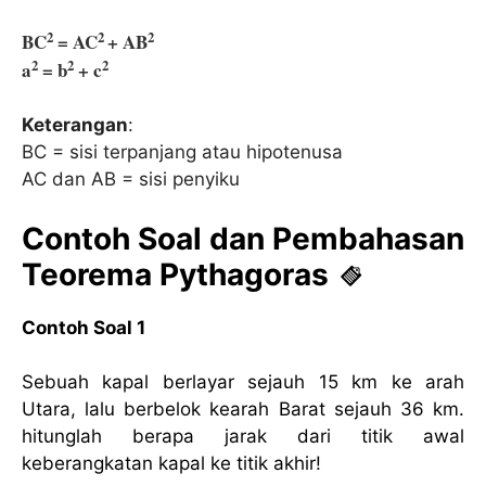
2
2
2
BC
= AC
+ AB
2
2
2
a
= b
+ c
Keterangan
:
BC = sisi terpanjang atau hipotenusa
AC dan AB = sisi penyiku
Contoh Soal dan Pembahasan
Teorema Pythagoras
Contoh Soal 1
Sebuah kapal berlayar sejauh 15 km ke arah
Utara, lalu berbelok kearah Barat sejauh 36 km.
hitunglah berapa jarak dari titik awal
keberangkatan kapal ke titik akhir!