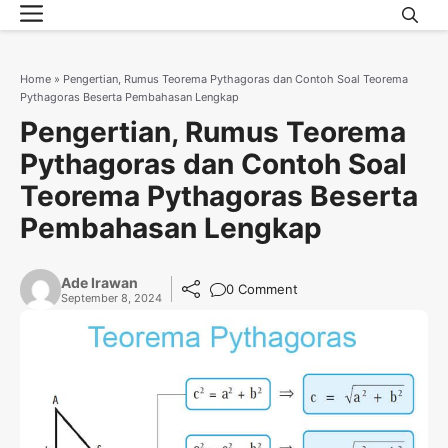
Menu
Skip
to
content
Home
»
Pengertian, Rumus Teorema Pythagoras dan Contoh Soal Teorema
Pythagoras Beserta Pembahasan Lengkap
Pengertian, Rumus Teorema
Pythagoras dan Contoh Soal
Teorema Pythagoras Beserta
Pembahasan Lengkap
Ade Irawan
0 Comment
September 8, 2024