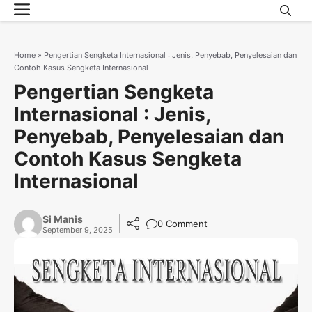
Menu
Skip
to
content
Home
»
Pengertian Sengketa Internasional : Jenis, Penyebab, Penyelesaian dan
Contoh Kasus Sengketa Internasional
Pengertian Sengketa
Internasional : Jenis,
Penyebab, Penyelesaian dan
Contoh Kasus Sengketa
Internasional
Si Manis
0 Comment
September 9, 2025