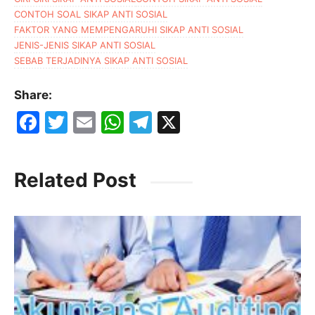
CONTOH SOAL SIKAP ANTI SOSIAL
FAKTOR YANG MEMPENGARUHI SIKAP ANTI SOSIAL
JENIS-JENIS SIKAP ANTI SOSIAL
SEBAB TERJADINYA SIKAP ANTI SOSIAL
Share:
F
T
E
W
T
X
a
w
m
h
el
c
itt
ai
at
e
Related Post
e
er
l
s
gr
b
A
a
o
p
m
o
p
k