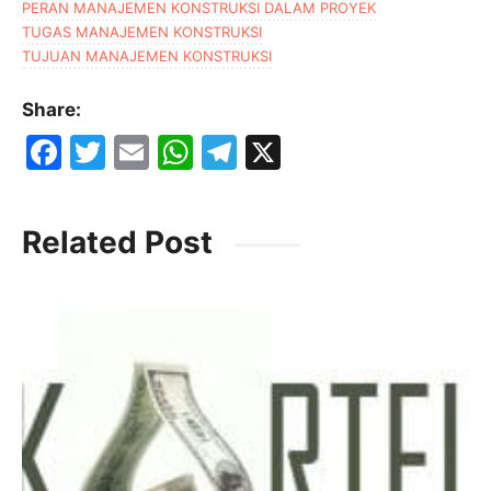
PERAN MANAJEMEN KONSTRUKSI DALAM PROYEK
TUGAS MANAJEMEN KONSTRUKSI
TUJUAN MANAJEMEN KONSTRUKSI
Share:
F
T
E
W
T
X
a
w
m
h
el
c
itt
ai
at
e
Related Post
e
er
l
s
gr
b
A
a
o
p
m
o
p
k