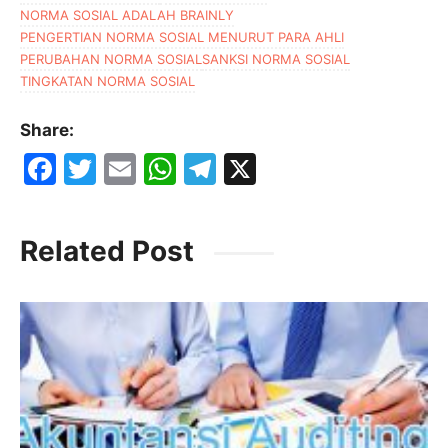
NORMA SOSIAL ADALAH BRAINLY
PENGERTIAN NORMA SOSIAL MENURUT PARA AHLI
PERUBAHAN NORMA SOSIAL
SANKSI NORMA SOSIAL
TINGKATAN NORMA SOSIAL
Share:
F
T
E
W
T
X
a
w
m
h
el
c
itt
ai
at
e
Related Post
e
er
l
s
gr
b
A
a
o
p
m
o
p
k