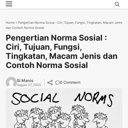
Menu
Skip
to
content
Home
»
Pengertian Norma Sosial : Ciri, Tujuan, Fungsi, Tingkatan, Macam Jenis
dan Contoh Norma Sosial
Pengertian Norma Sosial :
Ciri, Tujuan, Fungsi,
Tingkatan, Macam Jenis dan
Contoh Norma Sosial
Si Manis
0 Comment
August 27, 2025